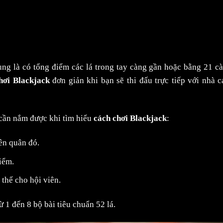
ng là có tổng điểm các lá trong tay càng gần hoặc bằng 21 cà
hơi Blackjack
đơn giản khi bạn sẽ thi đấu trực tiếp với nhà c
 cần nắm được khi tìm hiểu
cách chơi Blackjack
:
rên quân đó.
điểm.
i thế cho hội viên.
1 đến 8 bộ bài tiêu chuẩn 52 lá.