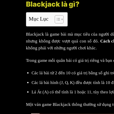
Blackjack là gì?
Mục Lục
Blackjack là game bài mà mục tiêu của người dù
nhưng không được vượt quá con số đó.
Cách c
không phải với những người chơi khác.
Trong game mỗi quân bài có giá trị riêng và bạn
Các lá bài từ 2 đến 10 có giá trị bằng số ghi t
Các lá bài hình (J, Q, K) đều được tính là 10 
Lá Át (A) có thể tính là 1 hoặc 11, tùy theo lợ
Một ván game Blackjack thông thường sử dụng từ 