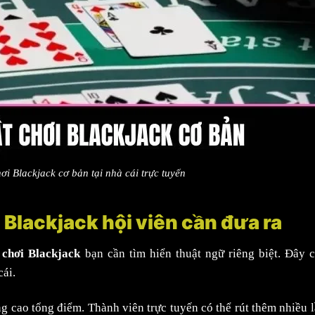
i Blackjack cơ bản tại nhà cái trực tuyến
Blackjack hội viên cần đưa ra
 chơi Blackjack
bạn cần tìm hiển thuật ngữ riêng biệt. Đây 
cái.
ng cao tổng điểm. Thành viên trực tuyến có thể rút thêm nhiều 