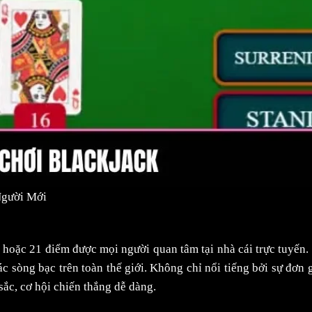
Người Mới
hoặc 21 điểm được mọi người quan tâm tại nhà cái trực tuyến.
ác sòng bạc trên toàn thế giới. Không chỉ nổi tiếng bởi sự đơn 
sắc, cơ hội chiến thắng dễ dàng.