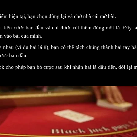
iểm hiện tại, bạn chọn dừng lại và chờ nhà cái mở bài.
 tiền cược ban đầu và chỉ được rút thêm đúng một lá. Đây l
n vào bài của mình.
ng nhau (ví dụ hai lá 8), bạn có thể tách chúng thành hai tay bà
cược ban đầu.
k cho phép bạn bỏ cược sau khi nhận hai lá đầu tiên, đổi lại 