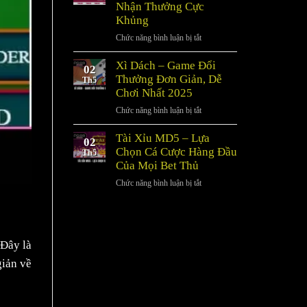
Tại
Nhận Thưởng Cực
Lớn
PG88:
Khủng
Mỗi
Bí
Ngày!
Chức năng bình luận bị tắt
ở
Kíp
CQ9
Soi
Xì Dách – Game Đổi
Bắn
02
Odds
Cá
Thưởng Đơn Giản, Dễ
Th5
1X2
Tại
Chơi Nhất 2025
Thắng
PG88:
Lớn
Chức năng bình luận bị tắt
ở
Săn
Mỗi
Xì
Boss
Ngày
Tài Xỉu MD5 – Lựa
Dách
02
Đại
–
Chọn Cá Cược Hàng Đầu
Th5
Dương,
Game
Của Mọi Bet Thủ
Nhận
Đổi
Thưởng
Chức năng bình luận bị tắt
ở
Thưởng
Cực
Tài
Đơn
Khủng
Xỉu
Giản,
MD5
Dễ
–
Chơi
 Đây là
Lựa
Nhất
Chọn
giản về
2025
Cá
Cược
Hàng