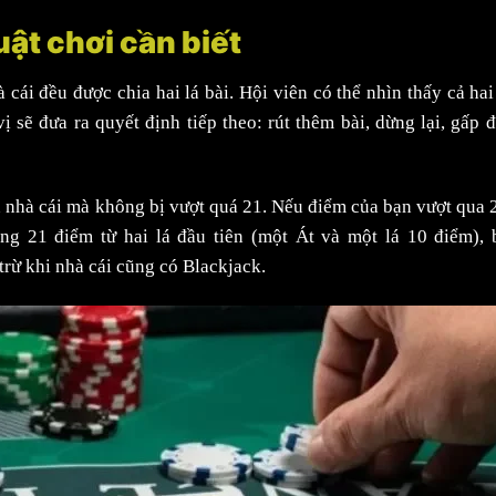
uật chơi cần biết
cái đều được chia hai lá bài. Hội viên có thể nhìn thấy cả hai
 sẽ đưa ra quyết định tiếp theo: rút thêm bài, dừng lại, gấp đ
n nhà cái mà không bị vượt quá 21. Nếu điểm của bạn vượt qua 
úng 21 điểm từ hai lá đầu tiên (một Át và một lá 10 điểm), 
trừ khi nhà cái cũng có Blackjack.