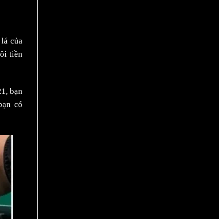
 lá của
ôi tiền
21, bạn
bạn có