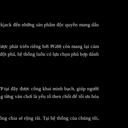
lackjack đến những sản phẩm độc quyền mang dấu
ược phát triển riêng bởi PG88 còn mang lại cảm
ố đột phá, hệ thống luôn có lựa chọn phù hợp dành
TP tại đây được công khai minh bạch, giúp người
 từng ván chơi là yếu tố then chốt để tối ưu hóa
 chia sẻ rộng rãi. Tại hệ thống của chúng tôi,