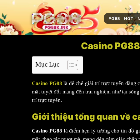
Bỏ
qua
PG88
HOT
nội
dung
Casino PG88 
Mục Lục
Casino PG88
là đế chế giải trí trực tuyến đẳng
mật tuyệt đối mang đến trải nghiệm như tại sòng 
trí trực tuyến.
Giới thiệu tổng quan về 
Casino PG88
là điểm hẹn lý tưởng cho tín đồ gi
mắt, thao tác mượt mà, mang đến cảm giác chân 