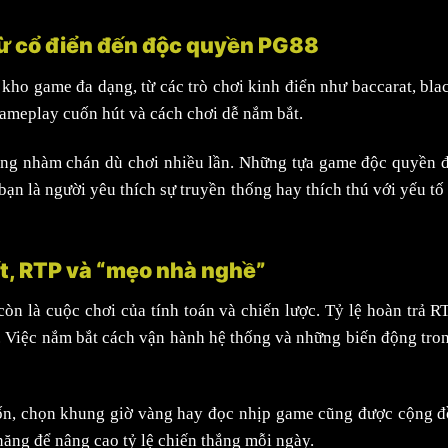
Từ cổ điển đến độc quyền PG88
 kho game đa dạng, từ các trò chơi kinh điển như baccarat, b
 gameplay cuốn hút và cách chơi dễ nắm bắt.
ông nhàm chán dù chơi nhiều lần. Những tựa game độc quyền đ
 bạn là người yêu thích sự truyền thống hay thích thú với yếu t
ất, RTP và “mẹo nhà nghề”
òn là cuộc chơi của tính toán và chiến lược. Tỷ lệ hoàn trả R
. Việc nắm bắt cách vận hành hệ thống và những biến động trong
n, chọn khung giờ vàng hay đọc nhịp game cũng được cộng đồng
 năng để nâng cao tỷ lệ chiến thắng mỗi ngày.