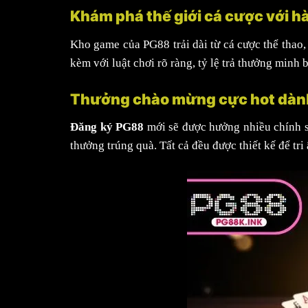
Khám phá thế giới cá cược với 
Kho game của PG88 trải dài từ cá cược thể thao, 
kèm với luật chơi rõ ràng, tỷ lệ trả thưởng minh
Thưởng chào mừng cực hot dành
Đăng ký PG88
mới sẽ được hưởng nhiều chính sá
thưởng trúng quà. Tất cả đều được thiết kế để tri