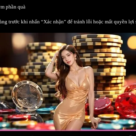
hêm phần quà
àng trước khi nhấn “Xác nhận” để tránh lỗi hoặc mất quyền lợi 