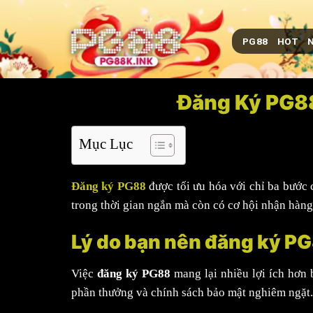
Bỏ
qua
PG88
HOT
nội
dung
Đăng Ký PG88
Mục Lục
Đăng ký PG88
được tối ưu hóa với chỉ ba bước 
trong thời gian ngắn mà còn có cơ hội nhận hàng 
Lý do bạn nên đăng ký P
Việc
đăng ký PG88
mang lại nhiều lợi ích hơn 
phần thưởng và chính sách bảo mật nghiêm ngặt.