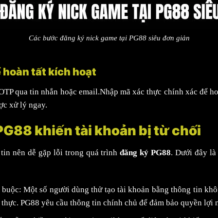
Các bước đăng ký nick game tại PG88 siêu đơn giản
hoàn tất kích hoạt
TP qua tin nhắn hoặc email.Nhập mã xác thực chính xác để hoà
ợc xử lý ngay.
G88 khiến tài khoản bị từ chối
tin nên dễ gặp lỗi trong quá trình
đăng ký PG88
. Dưới đây là
t buộc: Một số người dùng thử tạo tài khoản bằng thông tin k
c thực. PG88 yêu cầu thông tin chính chủ để đảm bảo quyền lợi 