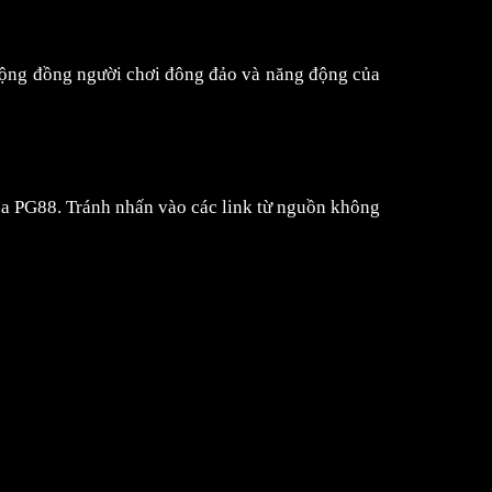
cộng đồng người chơi đông đảo và năng động của
của PG88. Tránh nhấn vào các link từ nguồn không