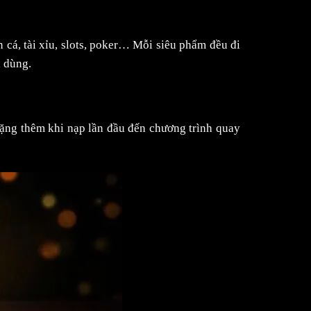
n cá, tài xỉu, slots, poker… Mỗi siêu phẩm đều đi
i dùng.
tặng thêm khi nạp lần đầu đến chương trình quay