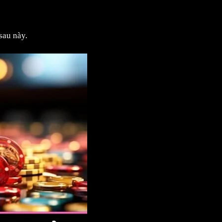
sau này.