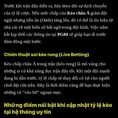
Trước khi trận đấu diễn ra, hãy theo dõi sự dịch chuyển
của tỷ lệ cược. Nếu mức chấp của
Kèo châu Á
giảm đột
ngột nhưng tiền ăn (Odds) tăng lên, đó có thể là tín hiệu từ
nhà cái về một biến số bất ngờ trong đội hình. Việc nắm
bắt kịp thời các thông tin tại
PG88
sẽ giúp bạn đi trước
đám đông một bước.
Chiến thuật soi kèo rung (Live Betting)
Kèo chấp châu Á trong trận (kèo rung) là mỏ vàng cho
những ai có khả năng đọc trận đấu tốt. Khi một đội mạnh
đang bị dẫn trước, tỷ lệ chấp sẽ thay đổi có lợi cho người
chơi đặt cửa trên. Đây là thời điểm vàng để bạn thực hiện
những cú “vào bờ” ngoạn mục.
Những điểm nổi bật khi cập nhật tỷ lệ kèo
tại hệ thống uy tín