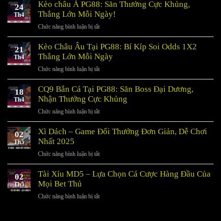
Kèo châu Á PG88: Săn Thưởng Cực Khủng,
24
Thắng Lớn Mỗi Ngày!
Th4
Chức năng bình luận bị tắt
ở
Kèo
Kèo Châu Âu Tại PG88: Bí Kíp Soi Odds 1X2
châu
21
Á
Thắng Lớn Mỗi Ngày
Th4
PG88:
Chức năng bình luận bị tắt
ở
Săn
Kèo
Thưởng
CQ9 Bắn Cá Tại PG88: Săn Boss Đại Dương,
Châu
18
Cực
Âu
Nhận Thưởng Cực Khủng
Th4
Khủng,
Tại
Thắng
Chức năng bình luận bị tắt
ở
PG88:
Lớn
CQ9
Bí
Mỗi
Xì Dách – Game Đổi Thưởng Đơn Giản, Dễ Chơi
Bắn
02
Kíp
Ngày!
Cá
Nhất 2025
Th5
Soi
Tại
Odds
Chức năng bình luận bị tắt
ở
PG88:
1X2
Xì
Săn
Thắng
Tài Xỉu MD5 – Lựa Chọn Cá Cược Hàng Đầu Của
Dách
02
Boss
Lớn
–
Mọi Bet Thủ
Th5
Đại
Mỗi
Game
Dương,
Chức năng bình luận bị tắt
ở
Ngày
Đổi
Nhận
Tài
Thưởng
Thưởng
Xỉu
Đơn