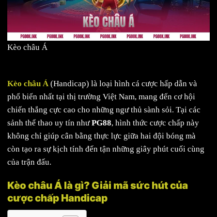
Kèo châu Á
Kèo châu Á
(Handicap) là loại hình cá cược hấp dẫn và
phổ biến nhất tại thị trường Việt Nam, mang đến cơ hội
chiến thắng cực cao cho những ngư thủ sành sỏi. Tại các
sảnh thể thao uy tín như
PG88
, hình thức cược chấp này
không chỉ giúp cân bằng thực lực giữa hai đội bóng mà
còn tạo ra sự kịch tính đến tận những giây phút cuối cùng
của trận đấu.
Kèo châu Á là gì? Giải mã sức hút của
cược chấp Handicap