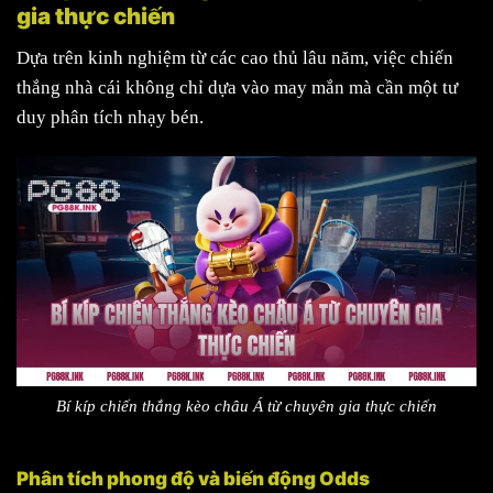
gia thực chiến
Dựa trên kinh nghiệm từ các cao thủ lâu năm, việc chiến
thắng nhà cái không chỉ dựa vào may mắn mà cần một tư
duy phân tích nhạy bén.
Bí kíp chiến thắng kèo châu Á từ chuyên gia thực chiến
Phân tích phong độ và biến động Odds