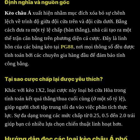
Định nghĩa và nguồn gốc
Kèo châu Á
xuất hiện nhằm mục đích xóa bỏ sự chênh
lệch về trình độ giữa đội cửa trên và đội cửa dưới. Bằng
cách đưa ra một tỷ lệ chấp (bàn thắng), nhà cái tạo ra một
thế trận cân bằng trên phương diện cá cược. Đây là linh
hồn của các bảng kèo tại
PG88
, nơi mọi thông số đều được
tính toán bởi các chuyên gia hàng đầu để đảm bảo tính
công bằng.
Tại sao cược chấp lại được yêu thích?
Khác với kèo 1X2, loại cược này loại bỏ cửa Hòa trong
tính toán kết quả thắng/thua cuối cùng (ở một số tỷ lệ),
giúp người chơi tập trung tối đa vào việc phân tích thực
lực. Sự đa dạng trong các mức chấp từ 0.25, 0.5 đến 2.0 trái
giúp bạn có nhiều lựa chọn chiến thuật linh hoạt hơn.
Hướng dẫn đọc các loại kèo châu Á phổ