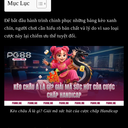
Mục Lục
Để bắt đầu hành trình chinh phục những bảng kèo xanh
chín, người chơi cần hiểu rõ bản chất và lý do vì sao loại
cược này lại chiếm ưu thế tuyệt đối.
Kèo châu Á là gì? Giải mã sức hút của cược chấp Handicap