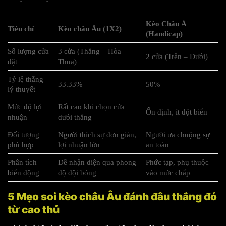
Kèo Châu Á
Tiêu chí
Kèo châu Âu (1X2)
(Handicap)
Số lượng cửa
3 cửa (Thắng – Hòa –
2 cửa (Trên – Dưới)
đặt
Thua)
Tỷ lệ thắng
33.33%
50%
lý thuyết
Mức độ lợi
Rất cao khi chọn cửa
Ổn định, ít đột biến
nhuận
dưới thắng
Đối tượng
Người thích sự đơn giản,
Người ưa chuộng sự
phù hợp
lợi nhuận lớn
an toàn
Phân tích
Dễ nhận diện qua phong
Phức tạp, phụ thuộc
biến động
độ đội bóng
vào mức chấp
5 Mẹo soi kèo châu Âu đánh đâu thắng đó
từ cao thủ