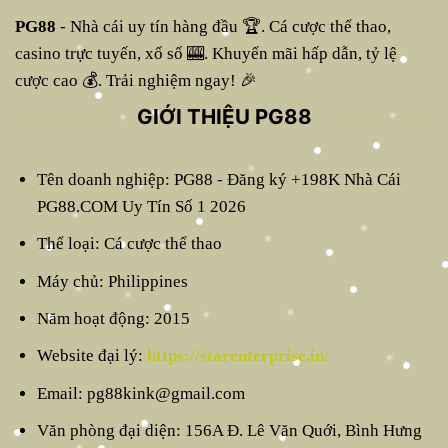
PG88
- Nhà cái uy tín hàng đầu 🏆. Cá cược thể thao,
casino trực tuyến, xổ số 🎰. Khuyến mãi hấp dẫn, tỷ lệ
cược cao 💰. Trải nghiệm ngay! 🎉
GIỚI THIỆU PG88
Tên doanh nghiệp: PG88 - Đăng ký +198K Nhà Cái
PG88.COM Uy Tín Số 1 2026
Thể loại: Cá cược thể thao
Máy chủ: Philippines
Năm hoạt động: 2015
Website đại lý:
https://starenterprise.in/
Email:
pg88kink@gmail.com
Văn phòng đại diện:
156A Đ. Lê Văn Quới, Bình Hưng