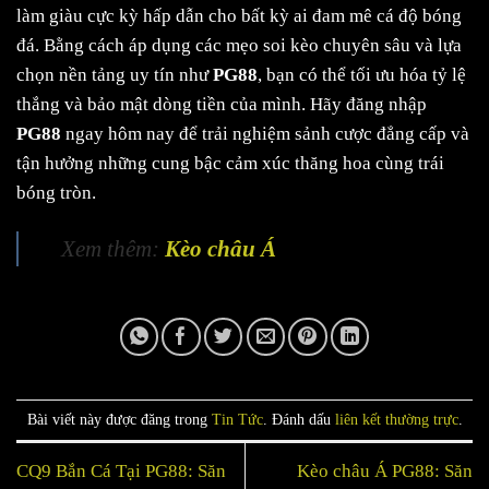
làm giàu cực kỳ hấp dẫn cho bất kỳ ai đam mê cá độ bóng
đá. Bằng cách áp dụng các mẹo soi kèo chuyên sâu và lựa
chọn nền tảng uy tín như
PG88
, bạn có thể tối ưu hóa tỷ lệ
thắng và bảo mật dòng tiền của mình. Hãy đăng nhập
PG88
ngay hôm nay để trải nghiệm sảnh cược đẳng cấp và
tận hưởng những cung bậc cảm xúc thăng hoa cùng trái
bóng tròn.
Xem thêm:
Kèo châu Á
Bài viết này được đăng trong
Tin Tức
. Đánh dấu
liên kết thường trực
.
CQ9 Bắn Cá Tại PG88: Săn
Kèo châu Á PG88: Săn