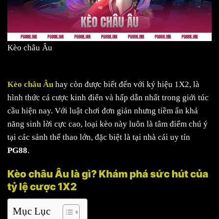
Kèo châu Âu
Kèo châu Âu
hay còn được biết đến với ký hiệu 1X2, là
hình thức cá cược kinh điển và hấp dẫn nhất trong giới túc
cầu hiện nay. Với luật chơi đơn giản nhưng tiềm ẩn khả
năng sinh lời cực cao, loại kèo này luôn là tâm điểm chú ý
tại các sảnh thể thao lớn, đặc biệt là tại nhà cái uy tín
PG88
.
Kèo châu Âu là gì? Khám phá sức hút của
tỷ lệ cược 1X2
Mục Lục