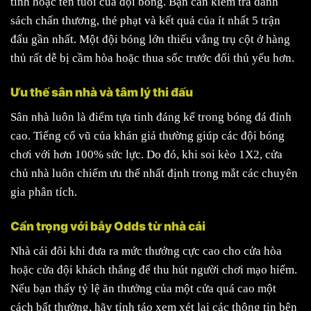
tính hoặc tên tuổi của đội bóng. Bạn cần kiểm tra danh
sách chấn thương, thẻ phạt và kết quả của ít nhất 5 trận
đấu gần nhất. Một đội bóng lớn thiếu vắng trụ cột ở hàng
thủ rất dễ bị cầm hòa hoặc thua sốc trước đối thủ yếu hơn.
Ưu thế sân nhà và tâm lý thi đấu
Sân nhà luôn là điểm tựa tinh đáng kể trong bóng đá đỉnh
cao. Tiếng cổ vũ của khán giả thường giúp các đội bóng
chơi với hơn 100% sức lực. Do đó, khi soi kèo 1X2, cửa
chủ nhà luôn chiếm ưu thế nhất định trong mắt các chuyên
gia phân tích.
Cẩn trọng với bẫy Odds từ nhà cái
Nhà cái đôi khi đưa ra mức thưởng cực cao cho cửa hòa
hoặc cửa đội khách thắng để thu hút người chơi mạo hiểm.
Nếu bạn thấy tỷ lệ ăn thưởng của một cửa quá cao một
cách bất thường, hãy tỉnh táo xem xét lại các thông tin bên