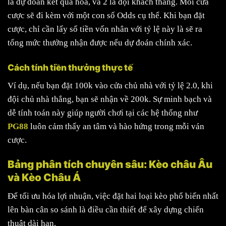
là dự đoán kết quả hòa, và 2 là đội khách thắng. Mỗi cửa
cược sẽ đi kèm với một con số Odds cụ thể. Khi bạn đặt
cược, chỉ cần lấy số tiền vốn nhân với tỷ lệ này là sẽ ra
tổng mức thưởng nhận được nếu dự đoán chính xác.
Cách tính tiền thưởng thực tế
Ví dụ, nếu bạn đặt 100k vào cửa chủ nhà với tỷ lệ 2.0, khi
đội chủ nhà thắng, bạn sẽ nhận về 200k. Sự minh bạch và
dễ tính toán này giúp người chơi tại các hệ thống như
PG88
luôn cảm thấy an tâm và hào hứng trong mỗi ván
cược.
Bảng phân tích chuyên sâu: Kèo châu Âu
và Kèo Châu Á
Để tối ưu hóa lợi nhuận, việc đặt hai loại kèo phổ biến nhất
lên bàn cân so sánh là điều cần thiết để xây dựng chiến
thuật dài hạn.